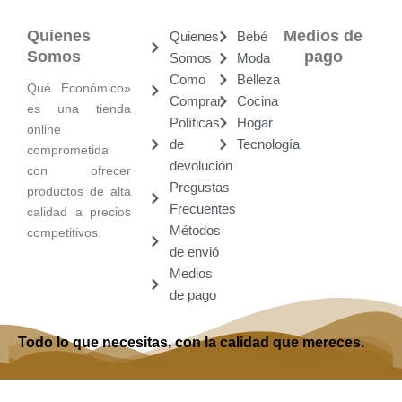
Quienes
Medios de
Quienes
Bebé
Somos
pago
Somos
Moda
Como
Belleza
Qué Económico»
Comprar
Cocina
es una tienda
Políticas
Hogar
online
de
Tecnología
comprometida
devolución
con ofrecer
Pregustas
productos de alta
Frecuentes
calidad a precios
Métodos
competitivos.
de envió
Medios
de pago
Todo lo que necesitas, con la calidad que mereces.