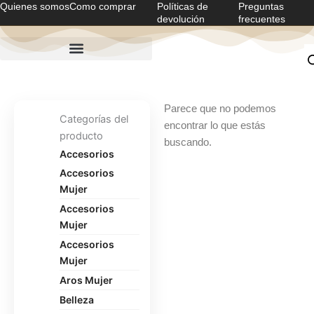
Quienes somos
Como comprar
Políticas de
Preguntas
Ir
devolución
frecuentes
al
contenido
Parece que no podemos
Categorías del
encontrar lo que estás
producto
buscando.
Accesorios
Accesorios
Mujer
Accesorios
Mujer
Accesorios
Mujer
Aros Mujer
Belleza