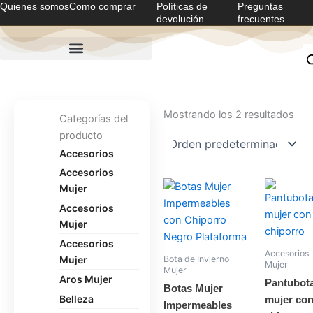
Quienes somos
Como comprar
Políticas de
Preguntas
Ir
devolución
frecuentes
al
contenido
Mostrando los 2 resultados
Categorías del
producto
Accesorios
Accesorios
Este
Mujer
producto
Accesorios
tiene
Mujer
múltiples
Accesorios
variantes.
Accesorios
Mujer
Bota de Invierno
Mujer
Las
Mujer
Aros Mujer
Pantubot
opciones
Botas Mujer
Belleza
mujer co
se
Impermeables