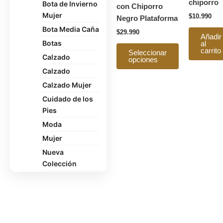
chiporro
Bota de Invierno
pueden
con Chiporro
Mujer
elegir
$
10.990
Negro Plataforma
en
Bota Media Caña
$
29.990
Añadir
la
Botas
al
carrito
página
Seleccionar
Calzado
opciones
de
Calzado
producto
Calzado Mujer
Cuidado de los
Pies
Moda
Mujer
Nueva
Colección
Oficina
Pantuflas
Polerón