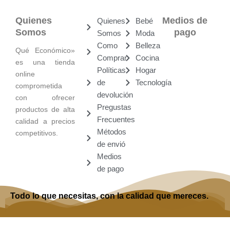
Quienes
Medios de
Quienes
Bebé
Somos
pago
Somos
Moda
Como
Belleza
Qué Económico»
Comprar
Cocina
es una tienda
Políticas
Hogar
online
de
Tecnología
comprometida
devolución
con ofrecer
Pregustas
productos de alta
Frecuentes
calidad a precios
Métodos
competitivos.
de envió
Medios
de pago
Todo lo que necesitas, con la calidad que mereces.