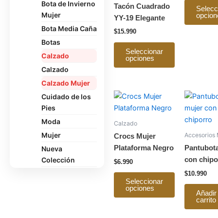
Bota de Invierno
pueden
Tacón Cuadrado
Selecc
Mujer
opcion
elegir
YY-19 Elegante
en
Bota Media Caña
$
15.990
la
Botas
página
Seleccionar
Calzado
opciones
de
Calzado
producto
Calzado Mujer
Este
Cuidado de los
producto
Pies
tiene
Moda
Calzado
múltiples
Mujer
Accesorios 
Crocs Mujer
variantes.
Plataforma Negro
Pantubot
Nueva
Las
Colección
con chipo
$
6.990
opciones
Oficina
$
10.990
se
Seleccionar
Pantuflas
opciones
pueden
Añadir 
carrito
Polerón
elegir
en