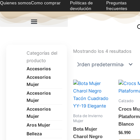
Quienes somos
Como comprar
Políticas de
Preguntas
Ir
devolución
frecuentes
al
contenido
Mostrando los 4 resultados
Categorías del
producto
Accesorios
Accesorios
Este
Mujer
producto
Accesorios
tiene
Mujer
Calzado
múltiples
Accesorios
Crocs Mu
variantes.
Mujer
Bota de Invierno
Plataform
Las
Mujer
Blanco
Aros Mujer
opciones
Bota Mujer
$
6.990
Belleza
se
Charol Negro