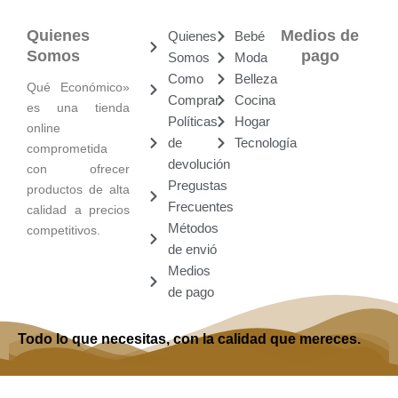
Quienes
Medios de
Quienes
Bebé
Somos
pago
Somos
Moda
Como
Belleza
Qué Económico»
Comprar
Cocina
es una tienda
Políticas
Hogar
online
de
Tecnología
comprometida
devolución
con ofrecer
Pregustas
productos de alta
Frecuentes
calidad a precios
Métodos
competitivos.
de envió
Medios
de pago
Todo lo que necesitas, con la calidad que mereces.