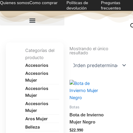
Quienes somos
Como comprar
Políticas de
Preguntas
Ir
devolución
frecuentes
al
contenido
Mostrando el único
Categorías del
resultado
producto
Accesorios
Accesorios
Mujer
Este
Accesorios
producto
Mujer
tiene
Accesorios
múltiples
Botas
Mujer
variantes.
Bota de Invierno
Aros Mujer
Las
Mujer Negro
opciones
Belleza
$
22.990