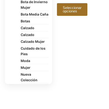
se
Bota de Invierno
pueden
Mujer
Seleccionar
opciones
elegir
Bota Media Caña
en
Botas
la
Calzado
página
Calzado
de
producto
Calzado Mujer
Cuidado de los
Pies
Moda
Mujer
Nueva
Colección
Oficina
Pantuflas
Polerón