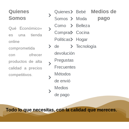
Quienes
Medios de
Quienes
Bebé
Somos
pago
Somos
Moda
Como
Belleza
Qué Económico»
Comprar
Cocina
es una tienda
Políticas
Hogar
online
de
Tecnología
comprometida
devolución
con ofrecer
Pregustas
productos de alta
Frecuentes
calidad a precios
Métodos
competitivos.
de envió
Medios
de pago
Todo lo que necesitas, con la calidad que mereces.