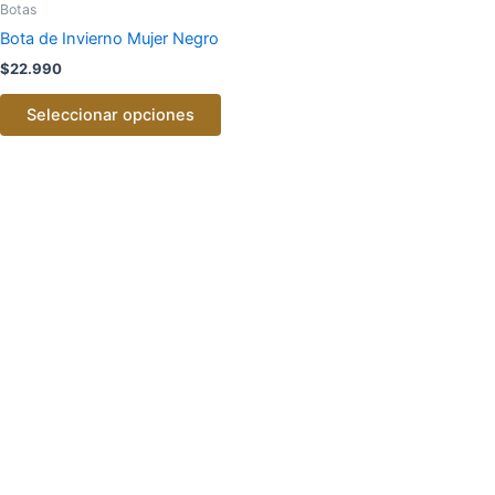
producto
Botas
tiene
Bota de Invierno Mujer Negro
múltiples
$
22.990
variantes.
Las
Seleccionar opciones
opciones
se
pueden
elegir
en
la
página
de
producto