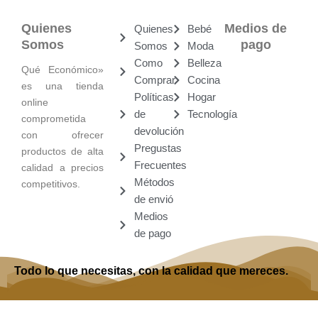
Quienes
Medios de
Quienes
Bebé
Somos
pago
Somos
Moda
Como
Belleza
Qué Económico»
Comprar
Cocina
es una tienda
Políticas
Hogar
online
de
Tecnología
comprometida
devolución
con ofrecer
Pregustas
productos de alta
Frecuentes
calidad a precios
Métodos
competitivos.
de envió
Medios
de pago
Todo lo que necesitas, con la calidad que mereces.