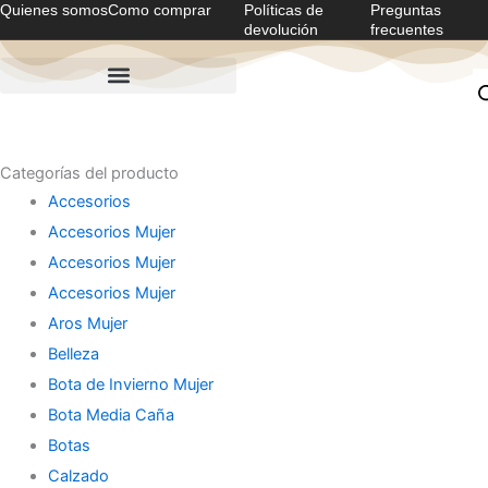
Quienes somos
Como comprar
Políticas de
Preguntas
Ir
devolución
frecuentes
al
contenido
Categorías del producto
Accesorios
Accesorios Mujer
Accesorios Mujer
Accesorios Mujer
Aros Mujer
Belleza
Bota de Invierno Mujer
Bota Media Caña
Botas
Calzado