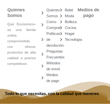
Quienes
Medios de
Quienes
Bebé
Somos
pago
Somos
Moda
Como
Belleza
Qué Económico»
Comprar
Cocina
es una tienda
Políticas
Hogar
online
de
Tecnología
comprometida
devolución
con ofrecer
Pregustas
productos de alta
Frecuentes
calidad a precios
Métodos
competitivos.
de envió
Medios
de pago
Todo lo que necesitas, con la calidad que mereces.