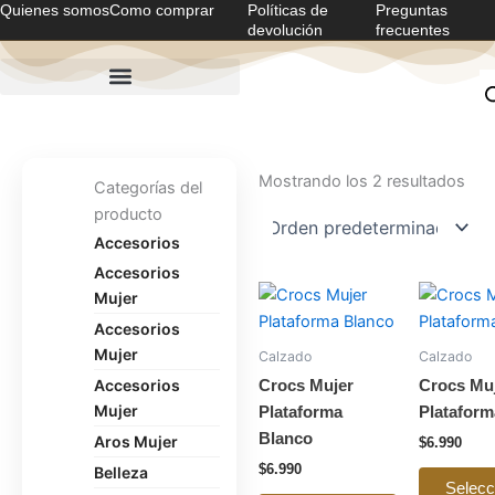
Quienes somos
Como comprar
Políticas de
Preguntas
Ir
devolución
frecuentes
al
contenido
Mostrando los 2 resultados
Categorías del
producto
Accesorios
Accesorios
Este
Mujer
producto
Accesorios
tiene
Mujer
Calzado
Calzado
múltiples
Accesorios
Crocs Mujer
Crocs Mu
variantes.
Mujer
Plataforma
Platafor
Las
Blanco
Aros Mujer
$
6.990
opciones
$
6.990
Belleza
se
Selecc