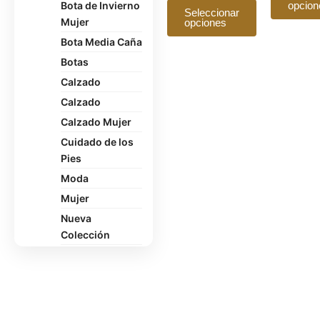
Bota de Invierno
opcion
pueden
Seleccionar
Mujer
opciones
elegir
en
Bota Media Caña
la
Botas
página
Calzado
de
Calzado
producto
Calzado Mujer
Cuidado de los
Pies
Moda
Mujer
Nueva
Colección
Oficina
Pantuflas
Polerón