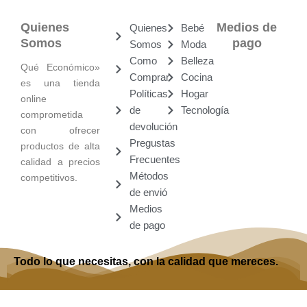
Quienes
Medios de
Quienes
Bebé
Somos
pago
Somos
Moda
Como
Belleza
Qué Económico»
Comprar
Cocina
es una tienda
Políticas
Hogar
online
de
Tecnología
comprometida
devolución
con ofrecer
Pregustas
productos de alta
Frecuentes
calidad a precios
Métodos
competitivos.
de envió
Medios
de pago
Todo lo que necesitas, con la calidad que mereces.