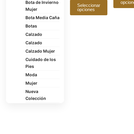
Bota de Invierno
opcion
pueden
Seleccionar
Mujer
opciones
elegir
en
Bota Media Caña
la
Botas
página
Calzado
de
Calzado
producto
Calzado Mujer
Cuidado de los
Pies
Moda
Mujer
Nueva
Colección
Oficina
Pantuflas
Polerón