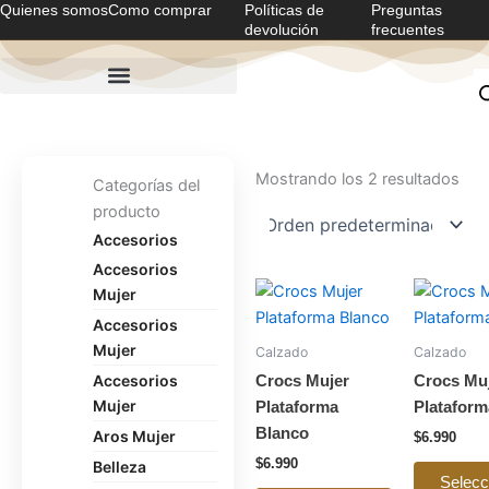
Quienes somos
Como comprar
Políticas de
Preguntas
Ir
devolución
frecuentes
al
contenido
Mostrando los 2 resultados
Categorías del
producto
Accesorios
Accesorios
Este
Mujer
producto
Accesorios
tiene
Mujer
Calzado
Calzado
múltiples
Accesorios
Crocs Mujer
Crocs Mu
variantes.
Mujer
Plataforma
Platafor
Las
Blanco
Aros Mujer
$
6.990
opciones
$
6.990
Belleza
se
Selecc