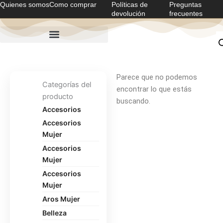
Quienes somos
Como comprar
Políticas de
Preguntas
Ir
devolución
frecuentes
al
contenido
Parece que no podemos
Categorías del
encontrar lo que estás
producto
buscando.
Accesorios
Accesorios
Mujer
Accesorios
Mujer
Accesorios
Mujer
Aros Mujer
Belleza