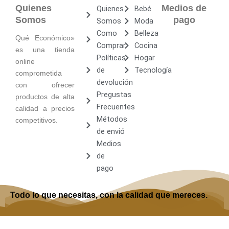
Quienes
Medios de
Quienes
Bebé
Somos
pago
Somos
Moda
Como
Belleza
Qué Económico»
Comprar
Cocina
es una tienda
Políticas
Hogar
online
de
Tecnología
comprometida
devolución
con ofrecer
Pregustas
productos de alta
Frecuentes
calidad a precios
Métodos
competitivos.
de envió
Medios
de
pago
Todo lo que necesitas, con la calidad que mereces.