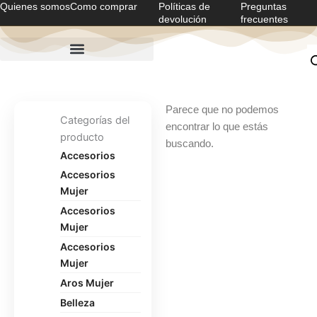
Quienes somos
Como comprar
Políticas de
Preguntas
Ir
devolución
frecuentes
al
contenido
Parece que no podemos
Categorías del
encontrar lo que estás
producto
buscando.
Accesorios
Accesorios
Mujer
Accesorios
Mujer
Accesorios
Mujer
Aros Mujer
Belleza