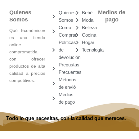
Quienes
Medios de
Quienes
Bebé
Somos
pago
Somos
Moda
Como
Belleza
Qué Económico»
Comprar
Cocina
es una tienda
Políticas
Hogar
online
de
Tecnología
comprometida
devolución
con ofrecer
Pregustas
productos de alta
Frecuentes
calidad a precios
Métodos
competitivos.
de envió
Medios
de pago
Todo lo que necesitas, con la calidad que mereces.