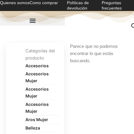
Quienes somos
Como comprar
Políticas de
Preguntas
Ir
devolución
frecuentes
al
contenido
Parece que no podemos
Categorías del
encontrar lo que estás
producto
buscando.
Accesorios
Accesorios
Mujer
Accesorios
Mujer
Accesorios
Mujer
Aros Mujer
Belleza