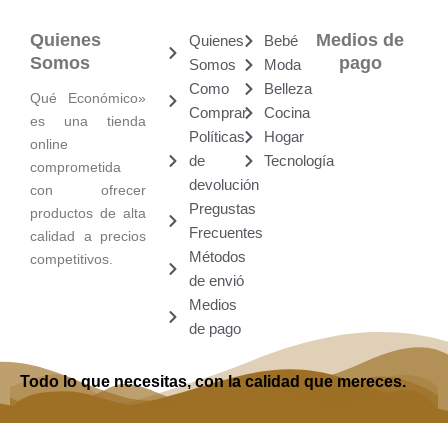
Quienes
Medios de
Quienes
Bebé
Somos
pago
Somos
Moda
Como
Belleza
Qué Económico»
Comprar
Cocina
es una tienda
Políticas
Hogar
online
de
Tecnología
comprometida
devolución
con ofrecer
Pregustas
productos de alta
Frecuentes
calidad a precios
Métodos
competitivos.
de envió
Medios
de pago
Todo lo que necesitas, con la calidad que mereces.