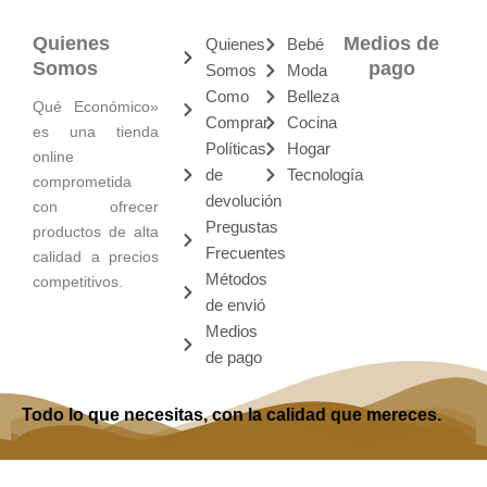
Quienes
Medios de
Quienes
Bebé
Somos
pago
Somos
Moda
Como
Belleza
Qué Económico»
Comprar
Cocina
es una tienda
Políticas
Hogar
online
de
Tecnología
comprometida
devolución
con ofrecer
Pregustas
productos de alta
Frecuentes
calidad a precios
Métodos
competitivos.
de envió
Medios
de pago
Todo lo que necesitas, con la calidad que mereces.