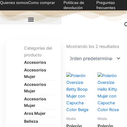
Quienes somos
Como comprar
Políticas de
Preguntas
Ir
devolución
frecuentes
al
contenido
Mostrando los 2 resultados
Categorías del
producto
Accesorios
Accesorios
Mujer
Accesorios
Mujer
Accesorios
Mujer
Aros Mujer
Moda
Moda
Belleza
Polerón
Polerón