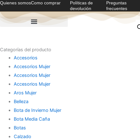
Quienes somos
Como comprar
Políticas de
Preguntas
Ir
devolución
frecuentes
al
contenido
Categorías del producto
Accesorios
Accesorios Mujer
Accesorios Mujer
Accesorios Mujer
Aros Mujer
Belleza
Bota de Invierno Mujer
Bota Media Caña
Botas
Calzado