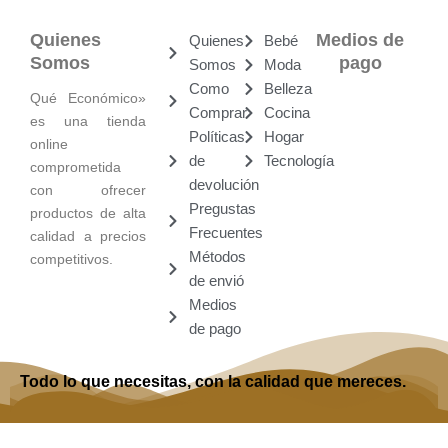
Quienes
Medios de
Quienes
Bebé
Somos
pago
Somos
Moda
Como
Belleza
Qué Económico»
Comprar
Cocina
es una tienda
Políticas
Hogar
online
de
Tecnología
comprometida
devolución
con ofrecer
Pregustas
productos de alta
Frecuentes
calidad a precios
Métodos
competitivos.
de envió
Medios
de pago
Todo lo que necesitas, con la calidad que mereces.