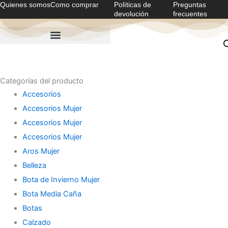
Quienes somos
Como comprar
Políticas de
Preguntas
Ir
devolución
frecuentes
al
contenido
Categorías del producto
Accesorios
Accesorios Mujer
Accesorios Mujer
Accesorios Mujer
Aros Mujer
Belleza
Bota de Invierno Mujer
Bota Media Caña
Botas
Calzado