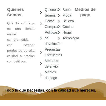
Quienes
Medios de
Quienes
Bebé
Somos
pago
Somos
Moda
Como
Belleza
Qué Económico»
Comprar
Cocina
es una tienda
Políticas
Hogar
online
de
Tecnología
comprometida
devolución
con ofrecer
Pregustas
productos de alta
Frecuentes
calidad a precios
Métodos
competitivos.
de envió
Medios
de pago
Todo lo que necesitas, con la calidad que mereces.