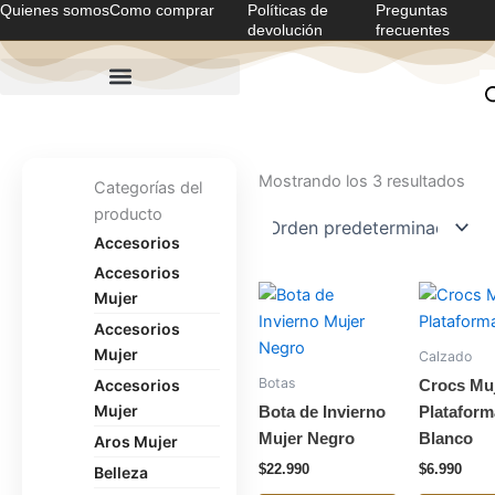
Quienes somos
Como comprar
Políticas de
Preguntas
Ir
devolución
frecuentes
al
contenido
Mostrando los 3 resultados
Categorías del
producto
Accesorios
Accesorios
Este
Mujer
producto
Accesorios
tiene
Mujer
Calzado
múltiples
Botas
Accesorios
Crocs Mu
variantes.
Mujer
Bota de Invierno
Plataform
Las
Mujer Negro
Blanco
Aros Mujer
opciones
$
22.990
$
6.990
Belleza
se