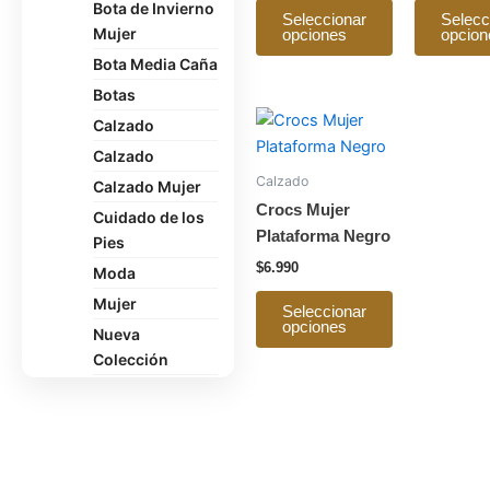
Bota de Invierno
pueden
Seleccionar
Selecc
Mujer
opciones
opcion
elegir
en
Bota Media Caña
la
Botas
página
Este
Calzado
de
producto
Calzado
producto
tiene
Calzado
Calzado Mujer
múltiples
Crocs Mujer
Cuidado de los
variantes.
Plataforma Negro
Pies
Las
$
6.990
Moda
opciones
se
Mujer
Seleccionar
opciones
pueden
Nueva
elegir
Colección
en
Oficina
la
Pantuflas
página
Polerón
de
producto